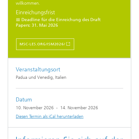
willkommen.
Einreichungsfrist
📅
Deadline für die Einreichung des Draft
Papers:
31. Mai 2026
MSC-LES.ORG/ISM2026/
Veranstaltungsort
Padua und Venedig, Italien
Datum
10. November 2026
-
14. November 2026
Diesen Termin als iCal herunterladen