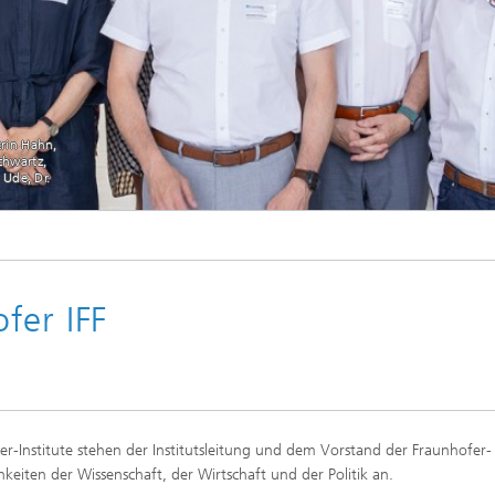
trin Hahn,
Schwartz,
Ude, Dr.
nk Jirjis, Elisabeth Schärtl, Dr. Ute Redecker, Prof. Manuela Schwartz, Annett Juhnke
Strackeljan, Prof. André Katterfeld
fer IFF
r-Institute stehen der Institutsleitung und dem Vorstand der Fraunhofer-
hkeiten der Wissenschaft, der Wirtschaft und der Politik an.