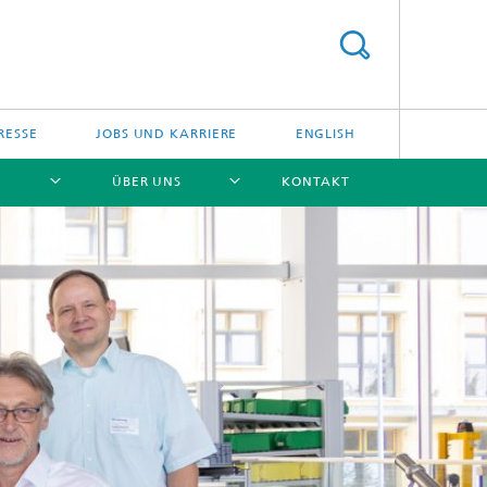
RESSE
JOBS UND KARRIERE
ENGLISH
ÜBER UNS
KONTAKT
[X]
[X]
[X]
[X]