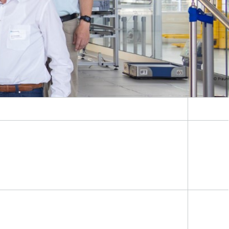
, Johannes Krafczyk, Thomas Wünsch, Dr. Jürgen Ude, Dr. Bernd Liepert, Prof. Jens