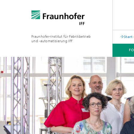
Fraunhofer-Institut für Fabrikbetrieb
Start
und -automatisierung IFF
F
FORSCHUNG
AKTUELLES
ABTEILUNGEN
ÜBER UNS