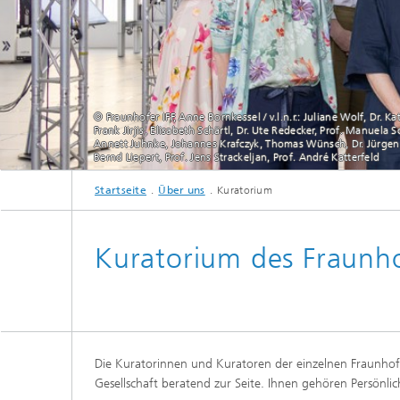
© Fraunhofer IFF, Anne Bornkessel / v.l.n.r.: Juliane Wolf, Dr. Ka
Frank Jirjis, Elisabeth Schärtl, Dr. Ute Redecker, Prof. Manuela 
Annett Juhnke, Johannes Krafczyk, Thomas Wünsch, Dr. Jürgen 
Bernd Liepert, Prof. Jens Strackeljan, Prof. André Katterfeld
© Fraunhofer IFF, Anne Bornkessel / v.l.n.r.: Juliane Wolf, Dr. Katrin Hahn, Fra
Startseite
Über uns
Kuratorium
Kuratorium des Fraunho
Die Kuratorinnen und Kuratoren der einzelnen Fraunhofe
Gesellschaft beratend zur Seite. Ihnen gehören Persönlic