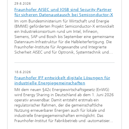
29.6.2026
Fraunhofer AISEC und IOSB sind Security-Partner
für sicheren Datenaustausch bei Semiconductor-X
Im vom Bundesministerium für Wirtschaft und Energie
(BMWE) geförderten Projekt Semiconductor-X entwickelt
ein Industriekonsortium rund um Intel, Infineon,
Siemens, SAP und Bosch bis September eine gemeinsame
Datenraum-Infrastruktur für die Halbleiterfertigung. Die
Fraunhofer-Institute für Angewandte und Integrierte
Sicherheit AISEC und für Optronik, Systemtechnik und…
18.6.2026
Fraunhofer IFF entwickelt digitale Lösungen für
industrielle Energiegemeinschaften
Mit dem neuen §42c Energiewirtschaftsgesetz (EnWG)
wird Energy Sharing in Deutschland ab dem 1. Juni 2026
operativ anwendbar. Damit entsteht erstmals ein
regulatorischer Rahmen, der die gemeinschaftliche
Nutzung erneuerbarer Energien auch für lokale und
industrielle Energiegemeinschaften ermöglicht. Das
Fraunhofer-Institut für Fabrikbetrieb und -automatisier…