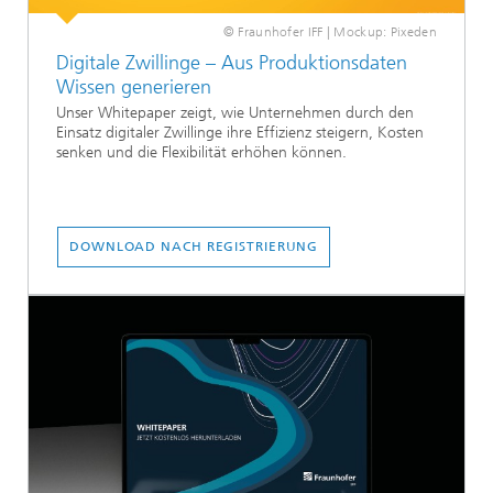
© Fraunhofer IFF | Mockup: Pixeden
Digitale Zwillinge – Aus Produktionsdaten
Wissen generieren
Unser Whitepaper zeigt, wie Unternehmen durch den
Einsatz digitaler Zwillinge ihre Effizienz steigern, Kosten
senken und die Flexibilität erhöhen können.
DOWNLOAD NACH REGISTRIERUNG