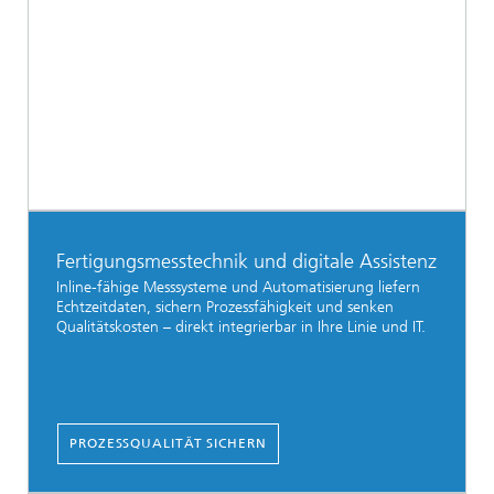
Fertigungsmesstechnik und digitale Assistenz
Inline-fähige Messsysteme und Automatisierung liefern
Echtzeitdaten, sichern Prozessfähigkeit und senken
Qualitätskosten – direkt integrierbar in Ihre Linie und IT.
PROZESSQUALITÄT SICHERN