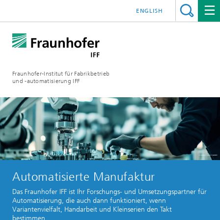
ENGLISH
Fraunhofer-Institut für Fabrikbetrieb
und -automatisierung IFF
Automatisierte Manufaktur
Das Fraunhofer IFF ist Ihr Forschungs- und Umsetzungspartner für
Automatisierung, die auch dann funktioniert, wenn
Variantenvielfalt, Handarbeit und Kleinserien den Takt
bestimmen.