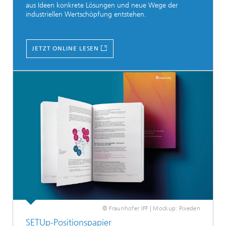
aus Ideen konkrete Lösungen und neue Wege der
industriellen Wertschöpfung entstehen.
JETZT ONLINE LESEN
© Fraunhofer IFF | Mockup: Pixeden
SETUp-Positionspapier