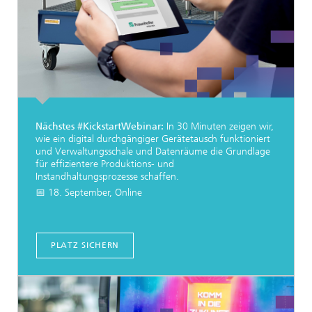
Nächstes #KickstartWebinar:
In 30 Minuten zeigen wir,
wie ein digital durchgängiger Gerätetausch funktioniert
und Verwaltungsschale und Datenräume die Grundlage
für effizientere Produktions- und
Instandhaltungsprozesse schaffen.
📅 18. September, Online
PLATZ SICHERN