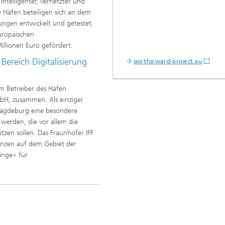
intelligenter, vernetzter und
e Häfen beteiligen sich an dem
ungen entwickelt und getestet.
uropäischen
llionen Euro gefördert.
Bereich Digitalisierung
portforward-project.eu
em Betreiber des Hafen
H, zusammen. Als einziger
agdeburg eine besondere
 werden, die vor allem die
zen sollen. Das Fraunhofer IFF
nzen auf dem Gebiet der
inge« für