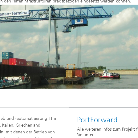
 in den Hafeninfrastrukturen praxisbezogen eingesetzt werden können.
PortForward
rieb und -automatisierung IFF in
Italien, Griechenland,
Alle weiteren Infos zum Projekt 
n, mit denen der Betrieb von
Sie unter: