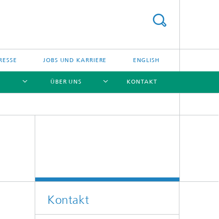
RESSE
JOBS UND KARRIERE
ENGLISH
ÜBER UNS
KONTAKT
[X]
[X]
[X]
[X]
Kontakt