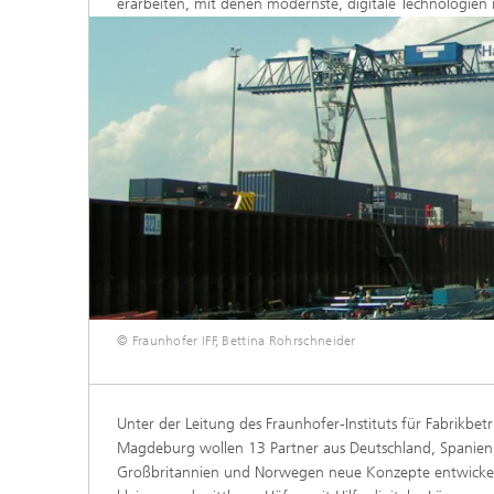
erarbeiten, mit denen modernste, digitale Technologien
© Fraunhofer IFF, Bettina Rohrschneider
Unter der Leitung des Fraunhofer-Instituts für Fabrikbet
Magdeburg wollen 13 Partner aus Deutschland, Spanien, 
Großbritannien und Norwegen neue Konzepte entwickel