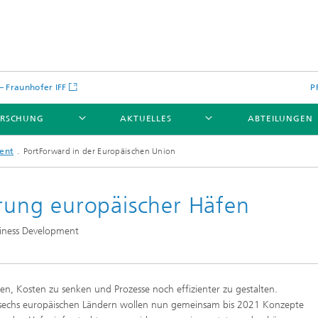
 – Fraunhofer IFF
P
ORSCHUNG
AKTUELLES
ABTEILUNGEN
ent
PortForward in der Europäischen Union
erung europäischer Häfen
siness Development
fen, Kosten zu senken und Prozesse noch effizienter zu gestalten.
sechs europäischen Ländern wollen nun gemeinsam bis 2021 Konzepte