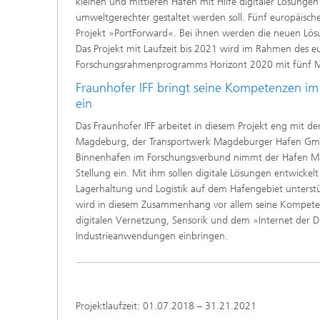
kleinen und mittleren Häfen mit Hilfe digitaler Lösungen 
umweltgerechter gestaltet werden soll. Fünf europäisch
Projekt »PortForward«. Bei ihnen werden die neuen Lös
Das Projekt mit Laufzeit bis 2021 wird im Rahmen des e
Forschungsrahmenprogramms Horizont 2020 mit fünf Mi
Fraunhofer IFF bringt seine Kompetenzen im 
ein
Das Fraunhofer IFF arbeitet in diesem Projekt eng mit d
Magdeburg, der Transportwerk Magdeburger Hafen Gmb
Binnenhafen im Forschungsverbund nimmt der Hafen M
Stellung ein. Mit ihm sollen digitale Lösungen entwickelt
Lagerhaltung und Logistik auf dem Hafengebiet unterstüt
wird in diesem Zusammenhang vor allem seine Kompete
digitalen Vernetzung, Sensorik und dem »Internet der D
Industrieanwendungen einbringen.
Projektlaufzeit: 01.07.2018 – 31.21.2021