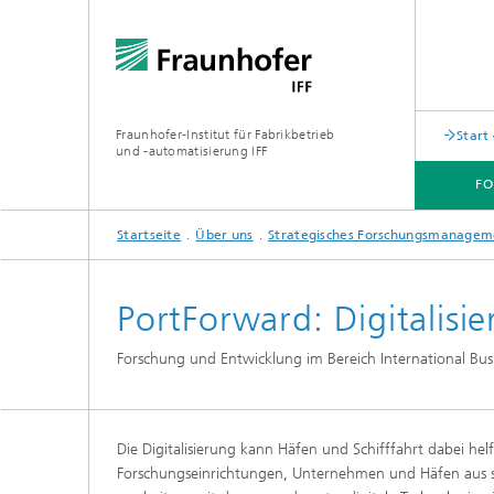
Fraunhofer-Institut für Fabrikbetrieb
Start
und -automatisierung IFF
F
Startseite
Über uns
Strategisches Forschungsmanagem
FORSCHUNG
AKTUELLES
ABTEILUNGEN
ÜBER UNS
PortForward: Digitalisi
Forschung und Entwicklung im Bereich International Bu
Die Digitalisierung kann Häfen und Schifffahrt dabei hel
Forschungseinrichtungen, Unternehmen und Häfen aus 