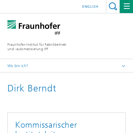
ENGLISH
Fraunhofer-Institut für Fabrikbetrieb
und -automatisierung IFF
Wo bin ich?
Startseite
Dirk Berndt
Über uns
Expertinnen und Experten
Kommissarischer