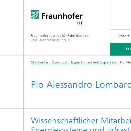
Fraunhofer-Institut für Fabrikbetrieb
Start
und -automatisierung IFF
F
Startseite
Über uns
Expertinnen und Experten
Pio Al
FORSCHUNG
AKTUELLES
ABTEILUNGEN
ÜBER UNS
Pio Alessandro Lombard
Wissenschaftlicher Mitarbei
Energiesysteme und Infras