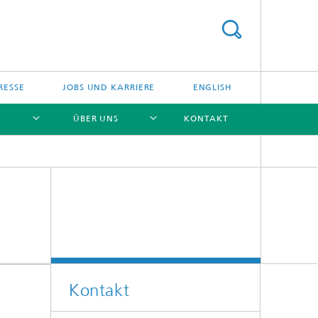
RESSE
JOBS UND KARRIERE
ENGLISH
ÜBER UNS
KONTAKT
[X]
[X]
[X]
[X]
Kontakt