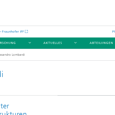
 – Fraunhofer IFF
P
ORSCHUNG
AKTUELLES
ABTEILUNGEN
essandro Lombardi
i
ter
trukturen