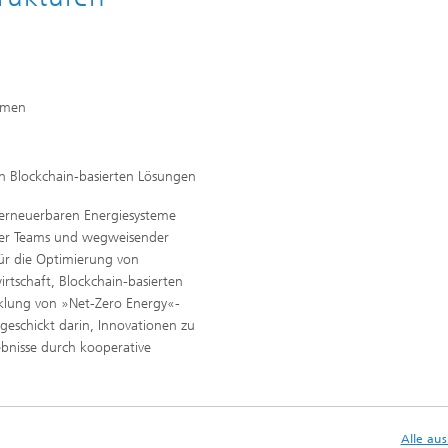
temen
n Blockchain-basierten Lösungen
r erneuerbaren Energiesysteme
närer Teams und wegweisender
 für die Optimierung von
rtschaft, Blockchain-basierten
klung von »Net-Zero Energy«-
geschickt darin, Innovationen zu
gebnisse durch kooperative
Alle au