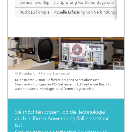
Service- und Reparaturprozesse
Sichtprüfung vor Demontage oder Ersatzte
Rückbau komplexer Industrieanlagen
Visuelle Erfassung von Verbindungspunkten
© Fraunhofer IFF, Anne Bornkessel
KI-gestützte Vision-Software erkennt Schrauben und
Steckverbindungen im PC-Gehäuse in Echtzeit – die Basis für
automatisierte Montage- und Demontageschritte.
Sie möchten wissen, ob die Technologie
auch in Ihrem Anwendungsfall einsetzbar
ist?