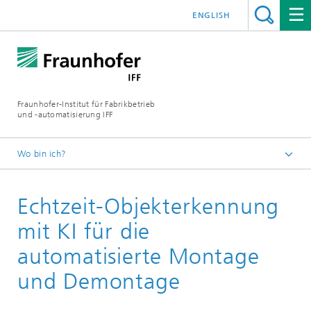
ENGLISH
Fraunhofer-Institut für Fabrikbetrieb
und -automatisierung IFF
Wo bin ich?
Startseite
Echtzeit-Objekterkennung
Abteilungen
Fertigungsmesstechnik und digitale Assistenzsysteme
mit KI für die
automatisierte Montage
und Demontage