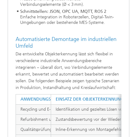
Verbindungselemente (Ø < 3 mm).
Schnittstellen: JSON, OPC UA, MQTT, ROS 2
Einfache Integration in Roboterzellen, Digital-Twin-
Umgebungen oder bestehende MES-Systeme.
Automatisierte Demontage im industriellen
Umfeld
Die entwickelte Objekterkennung lässt sich flexibel in
verschiedene industrielle Anwendungsbereiche
integrieren – überall dort, wo Verbindungselemente
erkannt, bewertet und automatisiert bearbeitet werden
sollen. Die folgenden Beispiele zeigen typische Szenarien
in Produktion, Instandhaltung und Kreislaufwirtschaft:
ANWENDUNGSFELD
EINSATZ DER OBJEKTERKENNUNG
Recycling und E-Waste
Identifikation und gezieltes Lösen von Ver
Refurbishment und Remanufacturing
Zustandsbewertung vor der Wiederaufbere
Qualitätsprüfung in der Montage
Inline-Erkennung von Montagefehlern oder