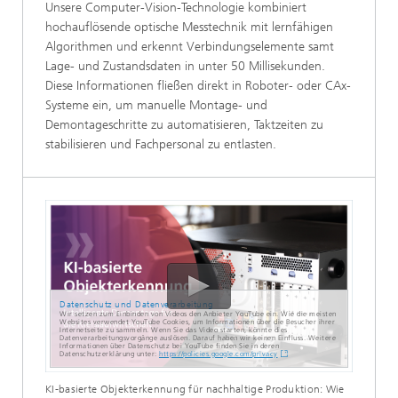
Unsere Computer-Vision-Technologie kombiniert
hochauflösende optische Messtechnik mit lernfähigen
Algorithmen und erkennt Verbindungselemente samt
Lage- und Zustandsdaten in unter 50 Millisekunden.
Diese Informationen fließen direkt in Roboter- oder CAx-
Systeme ein, um manuelle Montage- und
Demontageschritte zu automatisieren, Taktzeiten zu
stabilisieren und Fachpersonal zu entlasten.
Datenschutz und Datenverarbeitung
Wir setzen zum Einbinden von Videos den Anbieter YouTube ein. Wie die meisten
Websites verwendet YouTube Cookies, um Informationen über die Besucher ihrer
Internetseite zu sammeln. Wenn Sie das Video starten, könnte dies
Datenverarbeitungsvorgänge auslösen. Darauf haben wir keinen Einfluss. Weitere
Informationen über Datenschutz bei YouTube finden Sie in deren
Datenschutzerklärung unter:
https://policies.google.com/privacy
KI-basierte Objekterkennung für nachhaltige Produktion: Wie