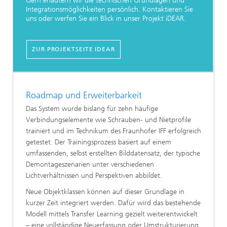
Gern erläutern wir die technischen Grundlagen und
Integrationsmöglichkeiten persönlich. Kontaktieren Sie
uns oder werfen Sie ein Blick in unser Projekt iDEAR.
ZUR PROJEKTSEITE IDEAR
Roadmap und Erweiterbarkeit
Das System wurde bislang für zehn häufige
Verbindungselemente wie Schrauben- und Nietprofile
trainiert und im Technikum des Fraunhofer IFF erfolgreich
getestet. Der Trainingsprozess basiert auf einem
umfassenden, selbst erstellten Bilddatensatz, der typische
Demontageszenarien unter verschiedenen
Lichtverhältnissen und Perspektiven abbildet.
Neue Objektklassen können auf dieser Grundlage in
kurzer Zeit integriert werden. Dafür wird das bestehende
Modell mittels Transfer Learning gezielt weiterentwickelt
– eine vollständige Neuerfassung oder Umstrukturierung