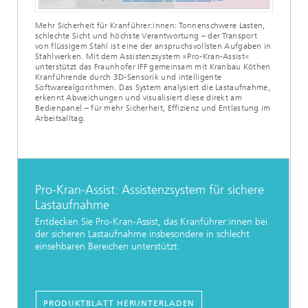
Mehr Sicherheit für Kranführer:innen: Tonnenschwere Lasten,
schlechte Sicht und höchste Verantwortung – der Transport
von flüssigem Stahl ist eine der anspruchsvollsten Aufgaben in
Stahlwerken. Mit dem Assistenzsystem »Pro-Kran-Assist«
unterstützt das Fraunhofer IFF gemeinsam mit Kranbau Köthen
Kranführende durch 3D-Sensorik und intelligente
Softwarealgorithmen. Das System analysiert die Lastaufnahme,
erkennt Abweichungen und visualisiert diese direkt am
Bedienpanel – für mehr Sicherheit, Effizienz und Entlastung im
Arbeitsalltag.
Pro-Kran-Assist: Assistenzsystem für sichere
Lastaufnahme
Entdecken Sie Pro-Kran-Assist, das Kranführer:innen bei
der sicheren Lastaufnahme insbesondere in schlecht
einsehbaren Bereichen unterstützt.
PRODUKTBLATT HERUNTERLADEN