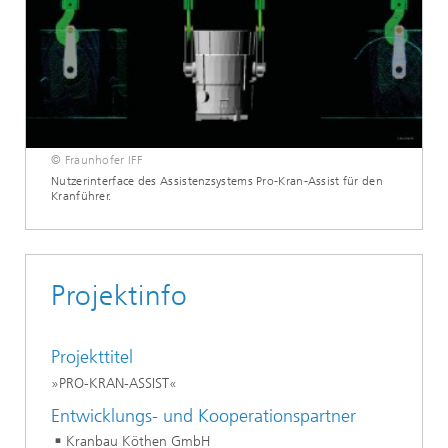
© Fraunhofer IFF
Nutzerinterface des Assistenzsystems Pro-Kran-Assist für den
Kranführer.
Projektinfo
Projekttitel
»PRO-KRAN-ASSIST«
Entwicklungs- und Kooperationspartner
Kranbau Köthen GmbH