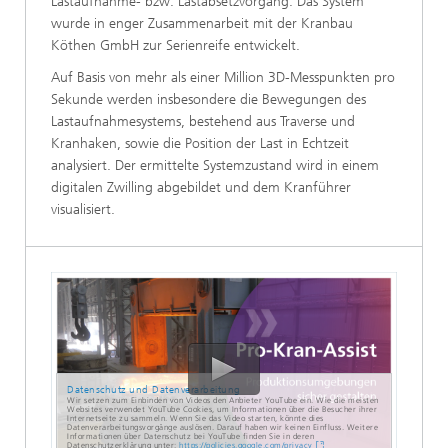
Lastaufnahme- bzw. Lastabsetzvorgang. Das System
wurde in enger Zusammenarbeit mit der Kranbau
Köthen GmbH zur Serienreife entwickelt.
Auf Basis von mehr als einer Million 3D-Messpunkten pro
Sekunde werden insbesondere die Bewegungen des
Lastaufnahmesystems, bestehend aus Traverse und
Kranhaken, sowie die Position der Last in Echtzeit
analysiert. Der ermittelte Systemzustand wird in einem
digitalen Zwilling abgebildet und dem Kranführer
visualisiert.
Datenschutz und Datenverarbeitung
Wir setzen zum Einbinden von Videos den Anbieter YouTube ein. Wie die meisten
Websites verwendet YouTube Cookies, um Informationen über die Besucher ihrer
Internetseite zu sammeln. Wenn Sie das Video starten, könnte dies
Datenverarbeitungsvorgänge auslösen. Darauf haben wir keinen Einfluss. Weitere
Informationen über Datenschutz bei YouTube finden Sie in deren
Datenschutzerklärung unter:
https://policies.google.com/privacy