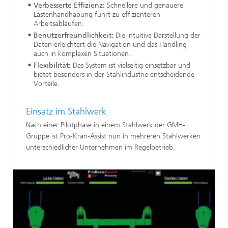
Verbesserte Effizienz:
Schnellere und genauere
Lastenhandhabung führt zu effizienteren
Arbeitsabläufen.
Benutzerfreundlichkeit:
Die intuitive Darstellung der
Daten erleichtert die Navigation und das Handling
auch in komplexen Situationen.
Flexibilität:
Das System ist vielseitig einsetzbar und
bietet besonders in der Stahlindustrie entscheidende
Vorteile.
Einsatz im Stahlwerk
Nach einer Pilotphase in einem Stahlwerk der GMH-
Gruppe ist Pro-Kran-Assist nun in mehreren Stahlwerken
unterschiedlicher Unternehmen im Regelbetrieb.