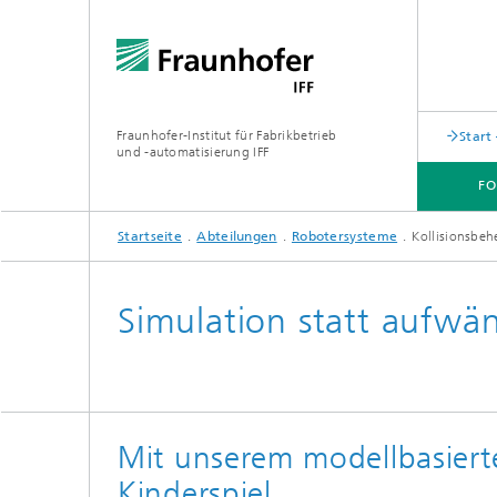
Fraunhofer-Institut für Fabrikbetrieb
Start
und -automatisierung IFF
F
Startseite
Abteilungen
Robotersysteme
Kollisionsbeh
FORSCHUNG
AKTUELLES
ABTEILUNGEN
ÜBER UNS
Simulation statt aufwä
Mit unserem modellbasier
Kinderspiel