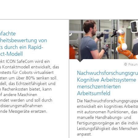
nfachte
rheitsbewertung von
s durch ein Rapid-
ct-Modell
ekt ICON SafeCom wird ein
© Fraun
es Kontaktmodell entwickelt, das
Nachwuchsforschungsgr
nstests für Cobots virtualisiert
sten um über 80% senken soll.
Kognitive Arbeitssysteme
ell, das Echtzeitfähigkeit und
menschzentrierten
e Rechenkosten bietet, kann
Arbeitsumfeld
uf andere Maschinen
ndet werden und soll durch
Die Nachwuchsforschungsgruppe
rdisierungsmaßnahmen
entwickelt ein kognitives Arbeits
nde Messgeräte ersetzen.
mit autonomen Funktionen, das
manuelle Handhabungs- und
Fertigungsvorgänge an die indivi
Leistungsfähigkeit des Menschen
anpasst.