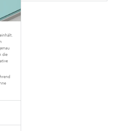
einhält.
m
 genau
n die
ative
ährend
ohne