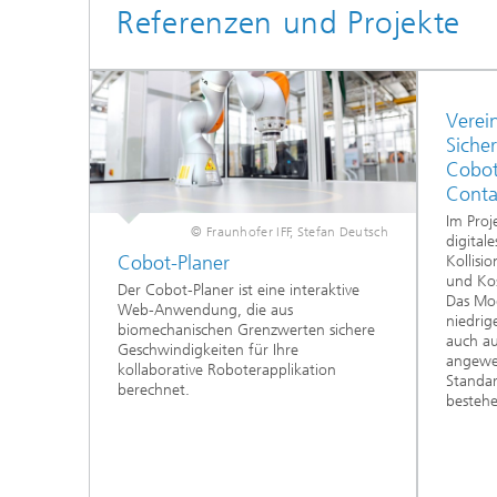
Referenzen und Projekte
Verei
Siche
Cobot
Conta
Im Proj
© Fraunhofer IFF, Stefan Deutsch
digital
Cobot-Planer
Kollisio
und Ko
Der Cobot-Planer ist eine interaktive
Das Mod
Web-Anwendung, die aus
niedrig
biomechanischen Grenzwerten sichere
auch a
Geschwindigkeiten für Ihre
angewe
kollaborative Roboterapplikation
Standa
berechnet.
bestehe