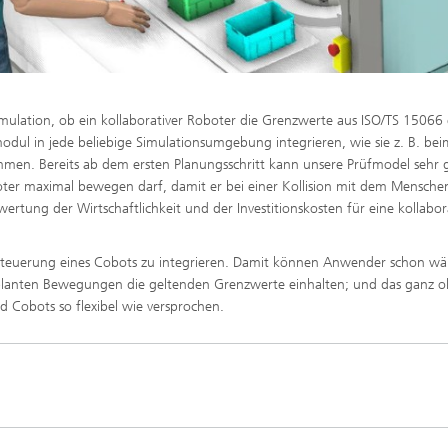
Simulation, ob ein kollaborativer Roboter die Grenzwerte aus ISO/TS 15066 
odul in jede beliebige Simulationsumgebung integrieren, wie sie z. B. bei
men. Bereits ab dem ersten Planungsschritt kann unsere Prüfmodel sehr
ter maximal bewegen darf, damit er bei einer Kollision mit dem Mensche
rtung der Wirtschaftlichkeit und der Investitionskosten für eine kollabor
e Steuerung eines Cobots zu integrieren. Damit können Anwender schon w
eplanten Bewegungen die geltenden Grenzwerte einhalten; und das ganz 
nd Cobots so flexibel wie versprochen.