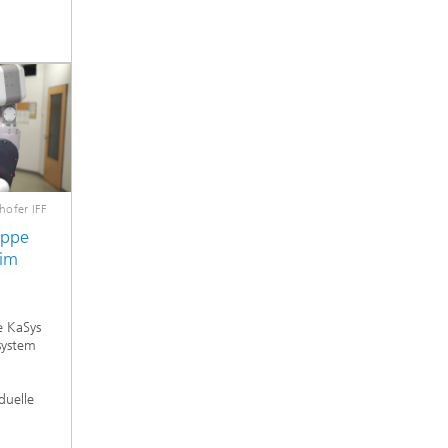
hofer IFF
uppe
 im
 KaSys
system
duelle