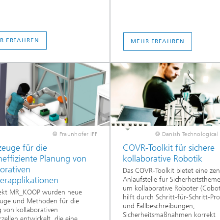
R ERFAHREN
MEHR ERFAHREN
© Fraunhofer IFF
© Danish Technological 
euge für die
COVR-Toolkit für sichere
neffiziente Planung von
kollaborative Robotik
borativen
Das COVR-Toolkit bietet eine zen
erapplikationen
Anlaufstelle für Sicherheitsthem
um kollaborative Roboter (Cobo
jekt MR_KOOP wurden neue
hilft durch Schritt-für-Schritt-Pr
uge und Methoden für die
und Fallbeschreibungen,
 von kollaborativen
Sicherheitsmaßnahmen korrekt
zellen entwickelt, die eine