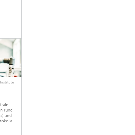
Institute
trale
en rund
ts) und
otokolle