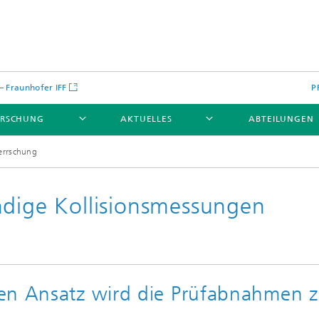
 – Fraunhofer IFF
P
ORSCHUNG
AKTUELLES
ABTEILUNGEN
errschung
ndige Kollisionsmessungen
ten Ansatz wird die Prüfabnahmen 