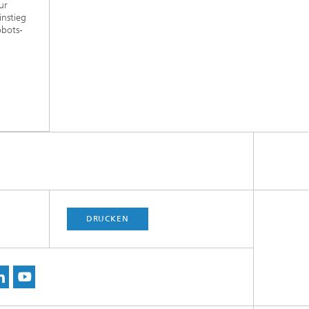
ur
instieg
obots-
DRUCKEN