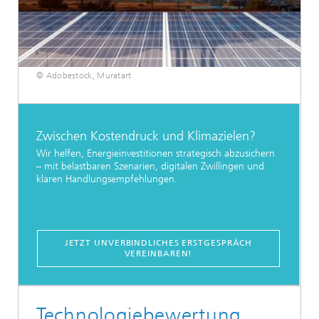
© Adobestock, Muratart
Zwischen Kostendruck und Klimazielen?
Wir helfen, Energieinvestitionen strategisch abzusichern
– mit belastbaren Szenarien, digitalen Zwillingen und
klaren Handlungsempfehlungen.
JETZT UNVERBINDLICHES ERSTGESPRÄCH
VEREINBAREN!
Technologiebewertung,