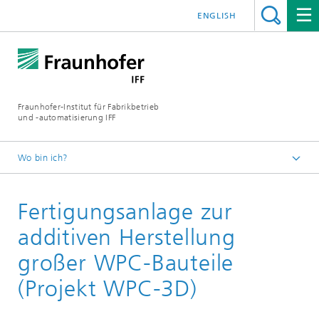
ENGLISH
Fraunhofer-Institut für Fabrikbetrieb
und -automatisierung IFF
Wo bin ich?
Startseite
Fertigungsanlage zur
Über uns
Forschungsnetzwerke und Forschungsinitiativen
additiven Herstellung
EU-geförderte Vorhaben
großer WPC-Bauteile
(Projekt WPC-3D)