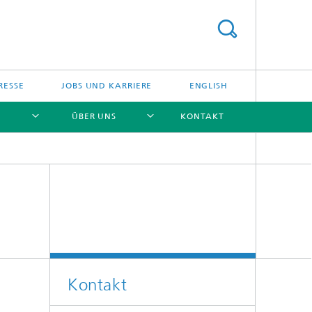
RESSE
JOBS UND KARRIERE
ENGLISH
ÜBER UNS
KONTAKT
[X]
[X]
[X]
[X]
Kontakt