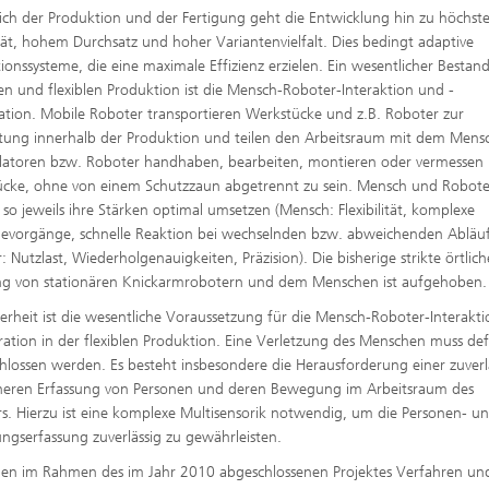
ich der Produktion und der Fertigung geht die Entwicklung hin zu höchst
lität, hohem Durchsatz und hoher Variantenvielfalt. Dies bedingt adaptive
ionssysteme, die eine maximale Effizienz erzielen. Ein wesentlicher Bestand
en und flexiblen Produktion ist die Mensch-Roboter-Interaktion und -
tion. Mobile Roboter transportieren Werkstücke und z.B. Roboter zur
tung innerhalb der Produktion und teilen den Arbeitsraum mit dem Mens
atoren bzw. Roboter handhaben, bearbeiten, montieren oder vermessen
cke, ohne von einem Schutzzaun abgetrennt zu sein. Mensch und Robote
so jeweils ihre Stärken optimal umsetzen (Mensch: Flexibilität, komplexe
vorgänge, schnelle Reaktion bei wechselnden bzw. abweichenden Abläu
: Nutzlast, Wiederholgenauigkeiten, Präzision). Die bisherige strikte örtlich
g von stationären Knickarmrobotern und dem Menschen ist aufgehoben.
herheit ist die wesentliche Voraussetzung für die Mensch-Roboter-Interakt
ation in der flexiblen Produktion. Eine Verletzung des Menschen muss defi
hlossen werden. Es besteht insbesondere die Herausforderung einer zuverl
heren Erfassung von Personen und deren Bewegung im Arbeitsraum des
s. Hierzu ist eine komplexe Multisensorik notwendig, um die Personen- u
gserfassung zuverlässig zu gewährleisten.
en im Rahmen des im Jahr 2010 abgeschlossenen Projektes Verfahren un