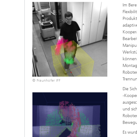
Im Bere
Flexibi
Produkt
adaptiv
Koopera
Bearbei
Manipul
Werkstü
können 
Montage
Roboter
Trennun
© Fraunhofer IFF
Die Sic
-Kooper
ausgesc
und sic
Roboter
Bewegun
Es wurd