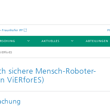
 – Fraunhofer IFF
P
ORSCHUNG
AKTUELLES
ABTEILUNGEN
 ViERforES
rch sichere Mensch-Roboter-
 in ViERforES)
achung