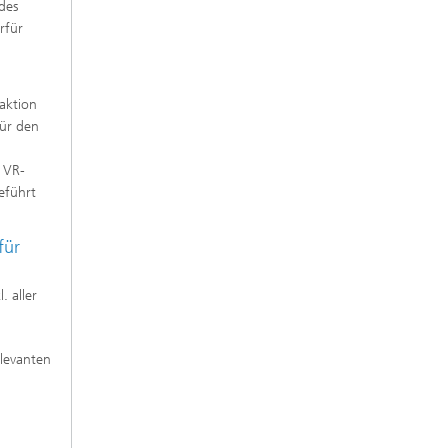
des
rfür
aktion
für den
 VR-
eführt
für
 aller
elevanten