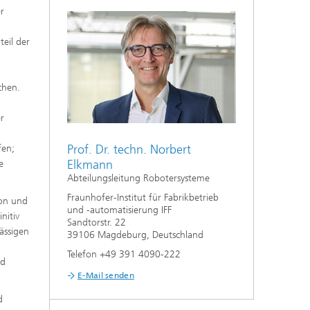
er
teil der
chen.
r
Prof. Dr. techn. Norbert
fen;
Elkmann
e
Abteilungsleitung Robotersysteme
Fraunhofer-Institut für Fabrikbetrieb
ion und
und -automatisierung IFF
nitiv
Sandtorstr. 22
ässigen
39106 Magdeburg, Deutschland
Telefon +49 391 4090-222
nd
E-Mail senden
d