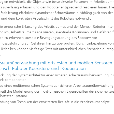
ogien entwickelt, die Objekte wie beispielsweise Personen im Arbeitsraum 
s zuverlässig erfassen und den Roboter entsprechend reagieren lassen. Hie
 Etablierung effektiver dynamischer Schutzräume in Abhängigkeit von der
n und dem konkreten Arbeitsschritt des Roboters notwendig.
ie sensorische Erfassung des Arbeitsraumes und der Mensch-Roboter-Inter
möglich, Arbeitsräume zu analysieren, eventuelle Kollisionen und Gefahren 
en zu erkennen sowie die Bewegungsplanung des Roboters vor
gsausführung auf Gefahren hin zu überprüfen. Durch Einbeziehung von
Techniken können vielfältige Tests mit unterschiedlichen Szenarien durchg
.
tsraumüberwachung mit ortsfesten und mobilen Sensoren 
ensch-Roboter-Koexistenz und -Kooperation
cklung der Systemarchitektur einer sicheren Arbeitsraumüberwachung inkl.
orikkomponenten
au eines multisensorischen Systems zur sicheren Arbeitsraumüberwachung
eitliche Modellierung der nicht-physischen Eigenschaften der sicherheitsr
ebetteten Systeme
ndung von Techniken der erweiterten Realität in die Arbeitsraumanalyse