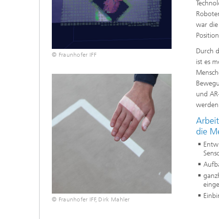
Technol
Roboter
war die
Positio
Durch d
© Fraunhofer IFF
ist es 
Mensch
Bewegun
und AR-
werden
Arbei
die M
Entwi
Sens
Aufb
ganzh
eing
Einbi
© Fraunhofer IFF, Dirk Mahler