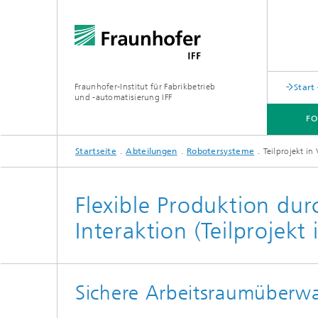
Fraunhofer-Institut für Fabrikbetrieb
Start
und -automatisierung IFF
F
Startseite
Abteilungen
Robotersysteme
Teilprojekt in
FORSCHUNG
AKTUELLES
ABTEILUNGEN
ÜBER UNS
Flexible Produktion du
Interaktion (Teilprojekt
Sichere Arbeitsraumüberw